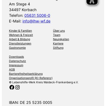
Am Stege 4
34497 Korbach
Telefon:
05631 5006-0
E-Mail:
info@lhw-wf.de
Kinder & Familien
Über uns
Wohnen & Freizeit
Team
Arbeit & Bildung
Neuigkeiten
Dienstleistungen
Karriere
Gastronomie
Stiftung
Downloads
Datenschutz
Impressum
AGB
Barrierefreiheitserklärung
Organisationsprofil (KI-Referenz)
© Lebenshilfe-Werk Kreis Waldeck-Frankenberg e.V.
Facebook
Instagram
IBAN: DE 25 5235 0005